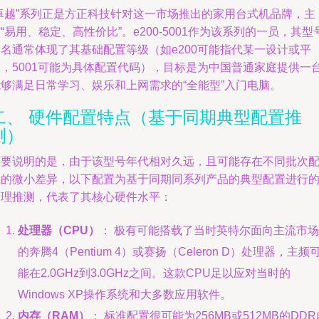
“卓越”系列正是方正科技针对这一市场推出的家用台式机品牌，主
“易用、稳定、高性价比”。e200-5001作为该系列的一员，其型
命名通常体现了其基础配置等级（如e200可能指代某一设计或平
台，5001可能为具体配置代码），目标是为中国普通家庭提供一
能够满足日常学习、娱乐和上网需求的“全能型”入门电脑。
二、 硬件配置特点（基于同期典型配置推
测）
需要说明的是，由于该型号年代相对久远，且可能存在不同批次
置的微小差异，以下配置为基于同期同系列产品的典型配置进行
合理推测，代表了其核心硬件水平：
处理器（CPU）
： 极有可能搭载了当时英特尔面向主流市场
的奔腾4（Pentium 4）或赛扬（Celeron D）处理器，主频
能在2.0GHz到3.0GHz之间。这款CPU足以应对当时的
Windows XP操作系统和大多数应用软件。
内存（RAM）
： 标准配置很可能为256MB或512MB的DDR