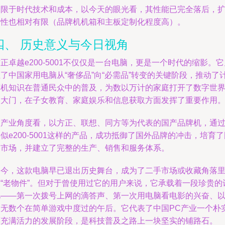
受限于时代技术和成本，以今天的眼光看，其性能已完全落后，
展性也相对有限（品牌机机箱和主板定制化程度高）。
四、 历史意义与今日视角
正卓越e200-5001不仅仅是一台电脑，更是一个时代的缩影。它
了中国家用电脑从“奢侈品”向“必需品”转变的关键阶段，推动了
算机知识在普通民众中的普及，为数以万计的家庭打开了数字世
的大门，在子女教育、家庭娱乐和信息获取方面发挥了重要作用
从产业角度看，以方正、联想、同方等为代表的国产品牌机，通
似e200-5001这样的产品，成功抵御了国外品牌的冲击，培育了
内市场，并建立了完整的生产、销售和服务体系。
如今，这款电脑早已退出历史舞台，成为了二手市场或收藏角落
的“老物件”。但对于曾使用过它的用户来说，它承载着一段珍贵的
忆——第一次拨号上网的滴答声、第一次用电脑看电影的兴奋、
及无数个在简单游戏中度过的午后。它代表了中国PC产业一个朴
而充满活力的发展阶段，是科技普及之路上一块坚实的铺路石。