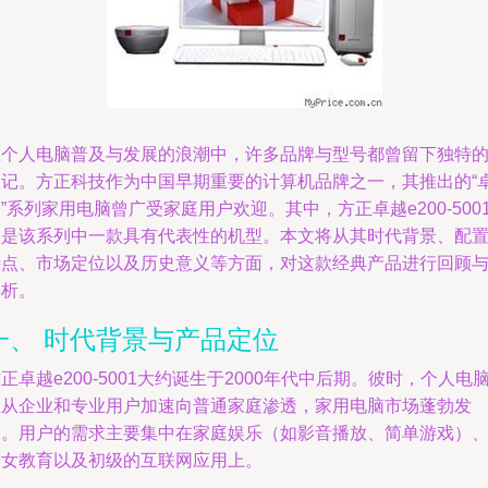
在个人电脑普及与发展的浪潮中，许多品牌与型号都曾留下独特
印记。方正科技作为中国早期重要的计算机品牌之一，其推出的“
”系列家用电脑曾广受家庭用户欢迎。其中，方正卓越e200-500
便是该系列中一款具有代表性的机型。本文将从其时代背景、配
特点、市场定位以及历史意义等方面，对这款经典产品进行回顾
解析。
一、 时代背景与产品定位
正卓越e200-5001大约诞生于2000年代中后期。彼时，个人电
正从企业和专业用户加速向普通家庭渗透，家用电脑市场蓬勃发
展。用户的需求主要集中在家庭娱乐（如影音播放、简单游戏）
子女教育以及初级的互联网应用上。